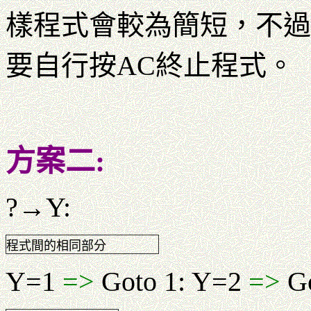
樣程式會較為簡短，不過
要自行按AC終止程式。
方案二:
?→Y:
程式間的相同部分
Y=1
=>
Goto 1: Y=2
=>
Go