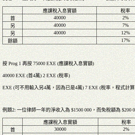
應課稅入息實額
稅率
40000
2%
首
40000
7%
另
40000
12%
另
17%
餘額
按 Prog 1 再按 75000 EXE (應課稅入息實額)
40000 EXE (首4萬) 2 EXE (稅率)
EXE (可不用輸入另4萬，因為已是4萬) 7 EXE (稅率，程式計算
例題2: 一位律師一年的淨收入為 $1500 000，而免稅額為 $2
應課稅入息實額
稅率
30000
2%
首