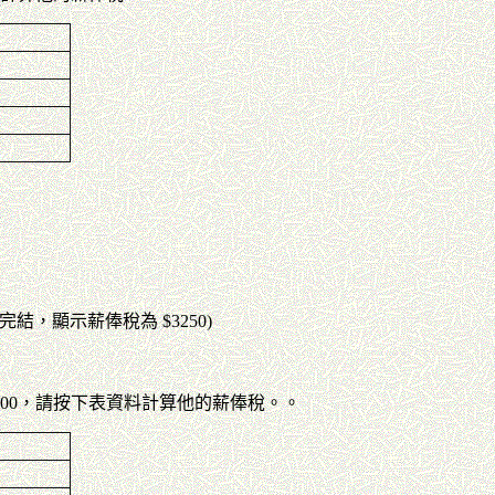
完結，顯示薪俸稅為 $3250)
00 000，請按下表資料計算他的薪俸稅。。