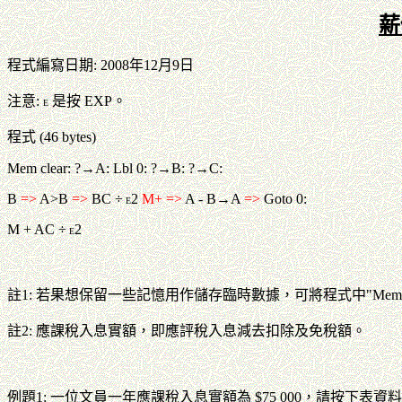
薪俸
程式編寫日期: 2008年12月9日
注意:
是按 EXP。
E
程式 (46 bytes)
Mem clear: ?→A: Lbl 0: ?→B: ?→C:
B
=>
A>B
=>
BC ÷
2
M+ =>
A - B→A
=>
Goto 0:
E
M + AC ÷
2
E
註1: 若果想保留一些記憶用作儲存臨時數據，可將程式中"Mem cl
註2: 應課稅入息實額，即應評稅入息減去扣除及免稅額。
例題1: 一位文員一年應課稅入息實額為 $75 000，請按下表