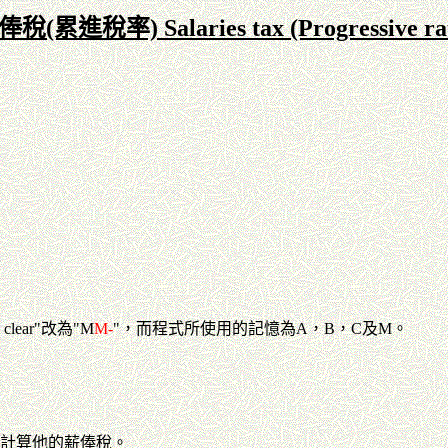
稅(累進稅率) Salaries tax (Progressive ra
ear"改為"M
M-
"，而程式所使用的記憶為A，B，C及M。
資料計算他的薪俸稅。