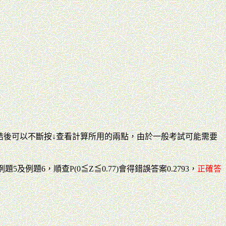
行完結後可以不斷按
↓查看計算所用的兩點
，由於一般考試可能需要
題6，順查P(0≦Z≦0.77)會得錯誤答案0.2793，
正確答