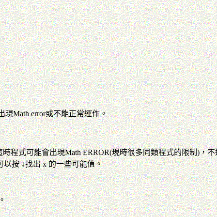
現Math error或不能正常運作。
案，這時程式可能會出現Math ERROR(現時很多同類程式的限
，可以按
↓找出 x 的一些可能值。
)。