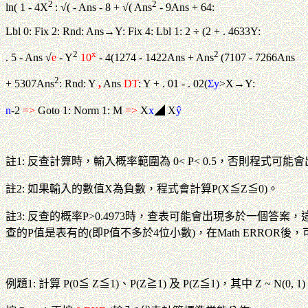
2
2
ln( 1 - 4X
: √( - Ans - 8 + √( Ans
- 9Ans + 64:
Lbl 0: Fix 2: Rnd: Ans→Y: Fix 4: Lbl 1: 2 ÷ (2 + . 4633Y:
2
x
2
. 5 - Ans √
e
- Y
10
-
4
(1274 - 1422Ans + Ans
(7107 - 7266Ans
2
+ 5307Ans
: Rnd: Y
,
Ans
DT
: Y + . 01 - . 02(
Σy
>X→Y:
n
-2
=>
Goto 1: Norm 1: M
=>
X
x
◢ X
ŷ
註1: 反查計算時，輸入概率範圍為 0< P< 0.5，否則程式可能會出
註2: 如果輸入的數值X為負數，程式會計算P(X≦Z≦0)。
註3: 反查的概率P>0.4973時，查表可能會出現多於一個答
查的P值是表有的(即P值不多於4位小數)，在Math ERROR後
例題1: 計算 P(0≦ Z≦1)、P(Z≧1) 及 P(Z≦1)，其中 Z ~ N(0, 1