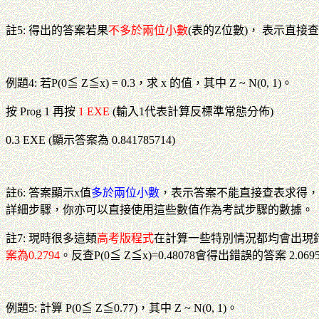
註5: 得出的答案若果
不多於兩位小數
(表的Z位數)， 表示直
例題4: 若P(0≦ Z≦x) = 0.3，求 x 的值，其中 Z ~ N(0, 1)。
按 Prog 1 再按
1 EXE
(輸入1代表計算反標準常態分佈)
0.3 EXE (顯示答案為 0.841785714)
註6: 答案顯示x值
多於兩位小數
，表示答案不能直接查表求得，要使用
詳細步驟，你亦可以直接使用這些數值作為考試步驟的數據。
註7: 現時很多這類
高考版程式
在計算一些特別情況都均會出現錯誤(
案為0.2794
。反查P(0≦ Z≦x)=0.48078會得出錯誤的答案 2.069
例題5: 計算 P(0≦ Z≦0.77)，其中 Z ~ N(0, 1)。