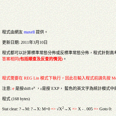
程式由網友
maxell
提供。
更新日期: 2011年3月10日
程式都可以計算標準常態分佈或反標準常態分佈，程式針對高
答案相同
(包括順查及反查的情況)
。
程式需要在 REG Lin 模式下執行，因此在輸入程式前請先按 Mode M
x
注意:
e
是按shift e
，
是按 EXP， 藍色的英文字為統計模式中
E
程式 (168 bytes)
2
Stat clear: ?→M: ?→X: M=0
=>
√X
→X
=>
X - . 005
=>
Goto 0: