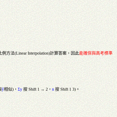
比例方法
(Linear Interpolation)計算答案，
因此
能確保與高考標準
與
ŷ
相似)，
Σy
按 Shift 1 → 2，
n
按 Shift 1 3)。