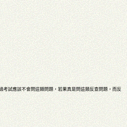
制)，不過考試應該不會問這類問題，若果真是問這類反查問題，而反