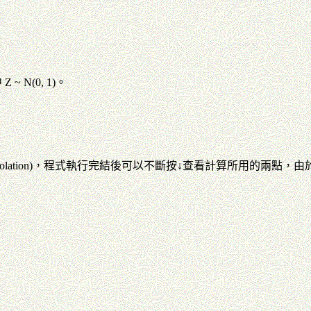
 ~ N(0, 1)。
rpolation)，程式執行完結後可以不斷按
↓查看計算所用的兩點
，由