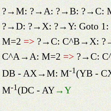
?→M: ?→A: ?→B: ?→C:
?→D: ?→X: ?→Y: Goto 1:
M=2
=>
?→C: C^B→X: ?
C^A→A: M=2
=>
?→C: C^
-1
DB - AX→M: M
(YB - C
-1
M
(DC - AY
→Y