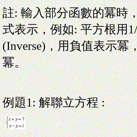
註: 輸入部分函數的冪時
式表示，例如: 平方根用
(Inverse)，用負值表
冪。
例題1: 解聯立方程 :