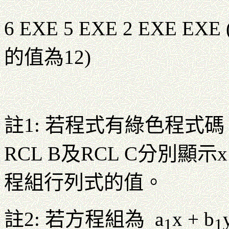
6 EXE 5 EXE 2 EX
的值為12)
註1: 若程式有綠色程式碼，
RCL B及RCL C分別顯示
程組行列式的值。
註2: 若方程組為 a
x + b
1
1