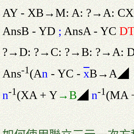
AY - XB→M: A: ?→A: CX
AnsB - YD
;
AnsA - YC
D
?→D: ?→C: ?→B: ?→A: 
-1
Ans
(A
n
- YC -
x
B→A◢
-1
-1
n
(XA + Y
→B
◢
n
(MA 