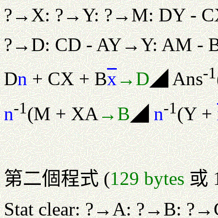
?→X: ?→Y: ?→M: DY - 
?→D: CD - AY→Y: AM - B
-1
D
n
+ CX + B
x
→D
◢ Ans
-1
-1
n
(M + XA
→B
◢
n
(Y +
第二個程式 (
129 bytes
或 1
Stat clear: ?→A: ?→B: ?