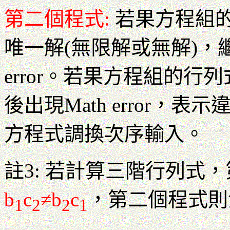
第二個程式:
若果方程組
唯一解(無限解或無解)，
error。若果方程組的
後出現Math error
方程式調換次序輸入。
註3: 若計算三階行列式
b
c
≠b
c
，第二個程式則
1
2
2
1