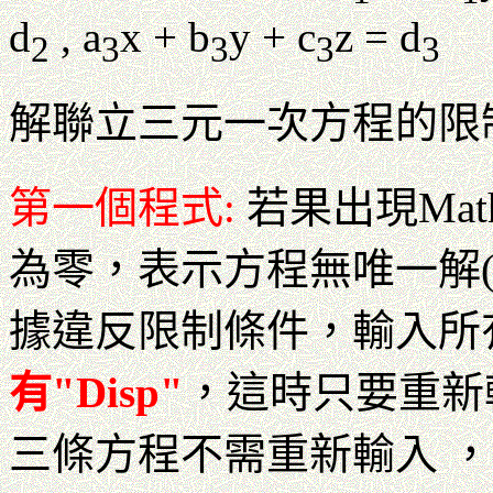
d
, a
x + b
y + c
z = d
2
3
3
3
3
解聯立三元一次方程的限
第一個程式:
若果出現Mat
為零，表示方程無唯一解
據違反限制條件，輸入所有
有"Disp"
，這時只要重新
三條方程不需重新輸入 ，