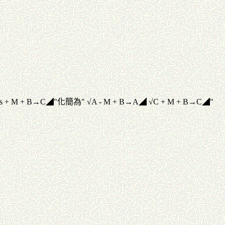
 Ans + M + B→C◢"化簡為" √A - M + B→A◢ √C + M + B→C◢"