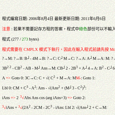
程式編寫日期: 2006年8月4日 最新更新日期: 2011年6月6日
注意
: 若果不需要記存方程的答案，程式中
綠色
部份可以不輸
程式 (277 /
273
bytes)
程式需要在 CMPLX 模式下執行，因此在輸入程式前請先按 Mod
?→M: ?→B: B┘- 4M→B: ?→C: C┘M→C: ?→A: A┘M→A: M: ?
2 2
2
3
2
3B
- CB
- AB - M┘Ans→M: CB┘2 - 2B
+ A┘4→A: B
- C┘
2
A
=>
Goto 0: 3C→C: C + √( C
+ M→A: M
M-
: Goto 1:
3
2
2
2
3
Lbl 0: CM + C
- A
: Ans - √(Ans
+ (M┘3 - C
)
:
3
iAns
=>
2
√
Abs Ans cos (arg iAns÷3)
=>
Goto 2:
3
3
2
3
√
iAns +
√
(2A
- 2CM - 2C
- iAns: Lbl 2: √(Ans┘2 + C→M: