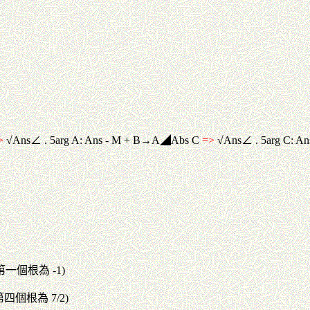
>
√Ans∠ . 5arg A: Ans - M + B→A◢Abs C
=>
√Ans∠ . 5arg C:
顯示第一個根為 -1)
第四個根為 7/2)