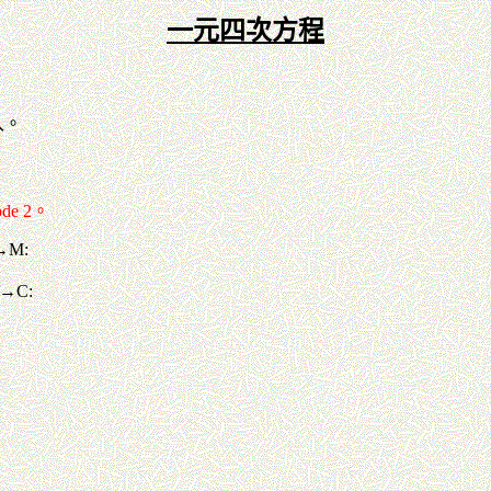
一元四次方程
入。
e 2。
→M:
6→C: