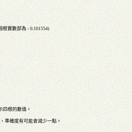
一個根實數部為 - 0.101554)
別顯示四根的數值。
數，準確度有可能會減少一點。