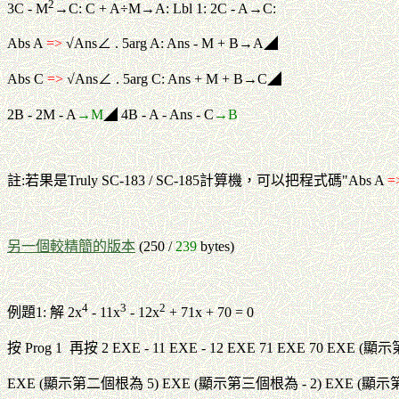
2
3C - M
→C: C + A÷M→A: Lbl 1: 2C - A→C:
Abs A
=>
√Ans∠ . 5arg A: Ans - M + B→A◢
Abs C
=>
√Ans∠ . 5arg C: Ans + M + B→C◢
2B - 2M - A
→M
◢ 4B - A - Ans - C
→B
註:若果是Truly SC-183 / SC-185計算機，可以把程式碼"Abs A
=
另一個較精簡的版本
(250 /
239
bytes)
4
3
2
例題1: 解 2x
- 11x
- 12x
+ 71x + 70 = 0
按 Prog 1 再按 2 EXE - 11 EXE - 12 EXE 71 EXE 70 EXE (
EXE (顯示第二個根為 5) EXE (顯示第三個根為 - 2) EXE (顯示