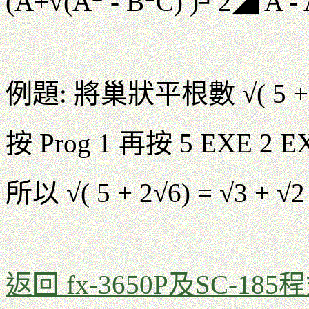
(A+√(A
- B
C) )┘2◢ A - 
例題: 將巢狀平根數 √( 5
按 Prog 1 再按 5 EXE 2 
所以 √( 5 + 2√6) = √3 + √2
返回 fx-3650P及SC-185