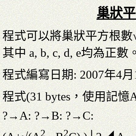
巢狀平
程式可以將巢狀平方根數√( a 
其中 a, b, c, d, e均為正數
程式編寫日期: 2007年4月
程式(31 bytes，使用記憶A
?→A: ?→B: ?→C:
2
2