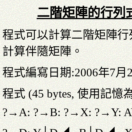
二階矩陣的行列
程式可以計算二階矩陣行
計算伴隨矩陣。
程式編寫日期:2006年7月
程式 (45 bytes, 使用記憶為A
?→A: ?→B: ?→X: ?→Y: A