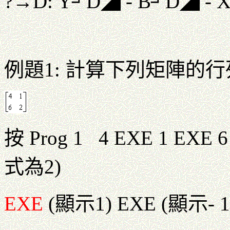
?→D: Y┘D◢ - B┘D◢ -
例題1: 計算下列矩陣的
按 Prog 1 4 EXE 1 EXE 
式為2)
EXE
(顯示1) EXE (顯示- 1/