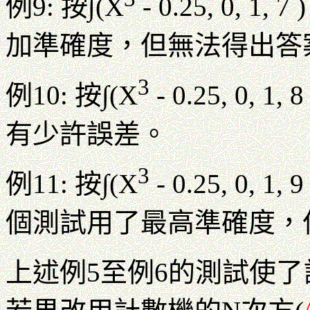
例9: 按∫(X
- 0.25, 0, 1
加準確度，但無法得出答
3
例10: 按∫(X
- 0.25, 0, 
有少許誤差。
3
例11: 按∫(X
- 0.25, 0, 
個測試用了最高準確度，
上述例5至例6的測試使了