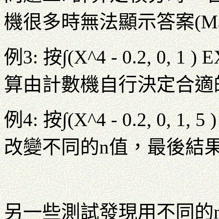
機很多時無法顯示答案(Mat
例3: 按∫(X^4 - 0.2, 0,
算由計數機自行決定合適
例4: 按∫(X^4 - 0.2, 0, 
改變不同的n值，最後結
另一些測試發現用不同的n