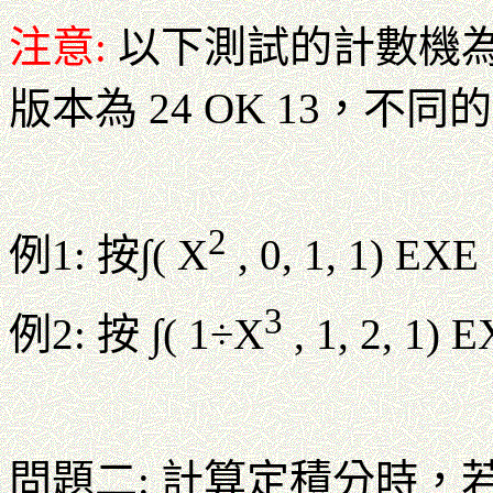
注意:
以下測試的計數機為 
版本為 24 OK 13，
2
例1: 按∫( X
, 0, 1, 1) 
3
例2: 按 ∫( 1
÷
X
, 1, 2, 1
問題二: 計算定積分時