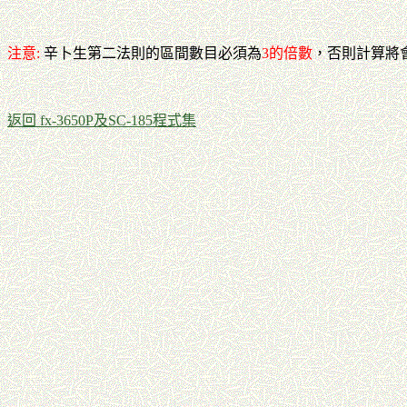
注意:
辛卜生第二法則的區間數目必須為
3的倍數
，否則計算將
返回 fx-3650P及SC-185程式集