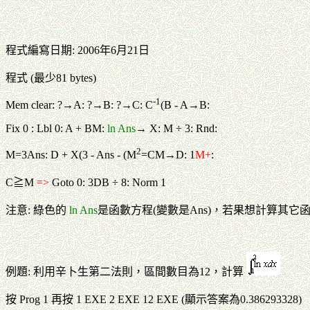
程式編寫日期: 2006年6月21日
程式 (最少81 bytes)
-1
Mem clear: ?→A: ?→B: ?→C: C
(B - A→B:
Fix 0 : Lbl 0: A + BM:
ln Ans
→ X: M ÷ 3: Rnd:
2
M=3Ans: D + X(3 - Ans - (M
=CM→D: 1
M+
:
C≧M
=>
Goto 0: 3DB ÷ 8: Norm 1
注意: 綠色的
ln Ans
是函數方程(變數是Ans)，若果想計算其
例題: 利用辛卜生第二法則，區間數目為12，計算
按 Prog 1 再按 1 EXE 2 EXE 12 EXE (顯示答案為0.386293328)