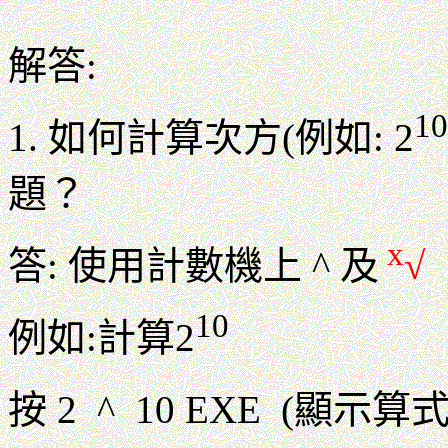
解答:
10
1. 如何計算次方(例如: 2
題？
x
答: 使用計數機上 ^ 及
√
10
例如:計算2
按 2 ^ 10 EXE (顯示算式