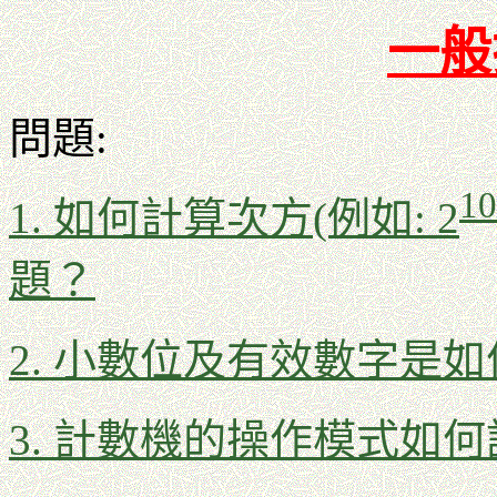
一
般
問題:
10
1. 如何計算次方(例如: 2
題？
2. 小數位及有效數字是
3. 計數機的操作模式如何