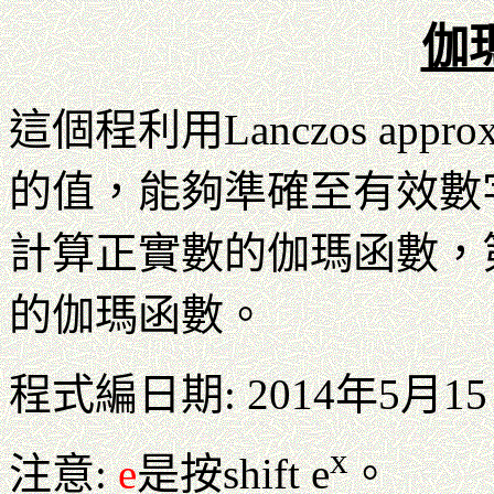
伽瑪
這個程利用Lanczos app
的值，能夠準確至有效數
計算正實數的伽瑪函數，
的伽瑪函數。
程式編日期: 2014年5月1
x
注意:
e
是按shift e
。