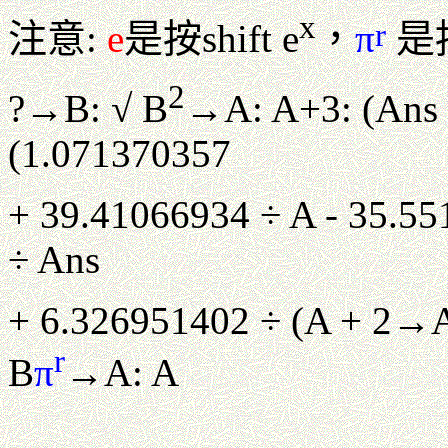
x
r
注意:
e
是按shift e
，
π
是按 
2
?→B:
√
B
→A: A+3: (Ans +
(1.071370357
+ 39.41066934 ÷ A - 35.55
÷ Ans
+ 6.326951402 ÷ (A + 2
→
r
B
π
→A: A