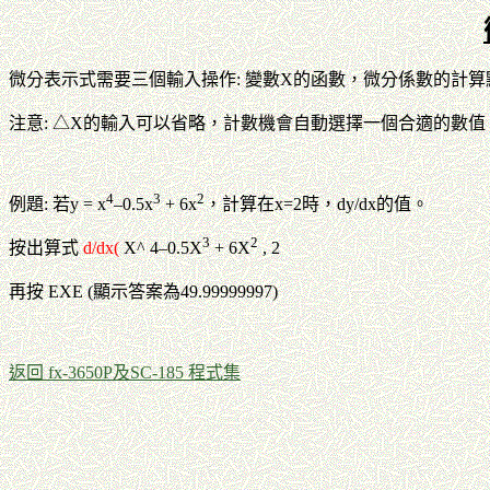
微分表示式需要三個輸入操作: 變數X的函數，微分係數的計算
注意: △X的輸入可以省略，計數機會自動選擇一個合適的數值
4
3
2
例題: 若y = x
–0.5x
+ 6x
，計算在x=2時，dy/dx的值。
3
2
按出算式
d/dx(
X^ 4–0.5X
+ 6X
, 2
再按 EXE (顯示答案為49.99999997)
返回 fx-3650P及SC-185 程式集