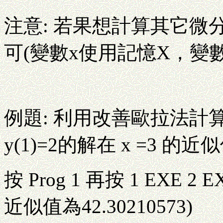
注意: 若果想計算其它微
可(變數x使用記憶X，變數
例題: 利用改善歐拉法計算微分方程
y(1)=2的解在 x =3 
按 Prog 1 再按 1 EXE 2 E
近似值為42.30210573)