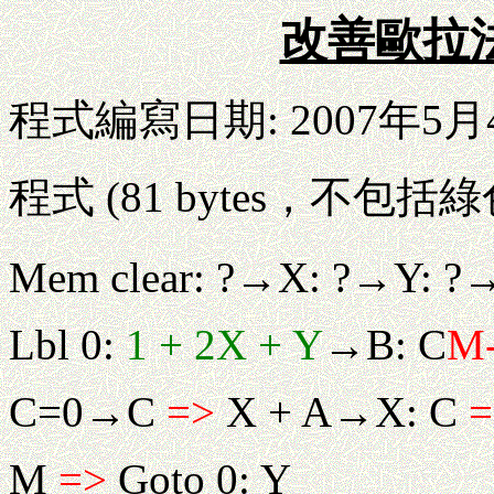
改善歐拉
程式編寫日期: 2007年5月
程式 (81 bytes，不包括
Mem clear: ?→X: ?→Y: 
Lbl 0:
1 + 2X + Y
→B: C
M-
C=0→C
=>
X + A→X: C
=
M
=>
Goto 0: Y