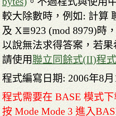
bytes)
。不過程式與使用
較大除數時，例如: 計算 聯立同
及 X≣923 (mod 89
以說無法求得答案，若果
請使用
聯立同餘式(II)程
程式編寫日期: 2006年8月
程式需要在 BASE 模
按 Mode Mode 3 進入B