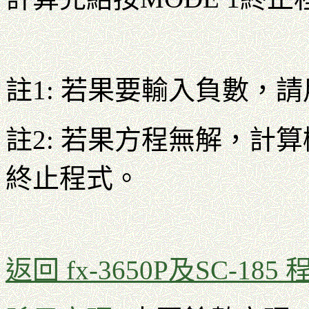
註1: 若果要輸入負數，
註2: 若果方程無解，計算
終止程式。
返回 fx-3650P及SC-185