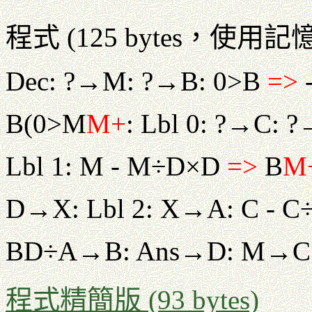
程式 (125 bytes，使
Dec: ?→M: ?→B: 0>B
=>
B(0>M
M+
: Lbl 0: ?→C: 
Lbl 1: M - M÷D×D
=>
B
M
D→X: Lbl 2: X→A: C -
BD÷A→B: Ans→D: M→C: 
程式精簡版 (93 bytes)