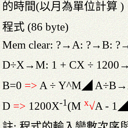
的時間(以月為單位計算 )
程式 (86 byte)
Mem clear: ?→A: ?→B: ?
D÷X→M: 1 + CX ÷ 1200
B=0
=>
A ÷ Y^M◢ A÷B→
-1
x
D
=>
1200X
(M
√
A - 1◢
註: 程式的輸入變數次序與公式 