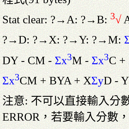
3
Stat clear: ?→A: ?→B:
√
?→D: ?→X: ?→Y: ?→M:
3
3
DY - CM -
Σx
M -
Σx
C +
3
Σx
CM + BYA + X
Σy
D - 
注意: 不可以直接輸入分
ERROR，若要輸入分數