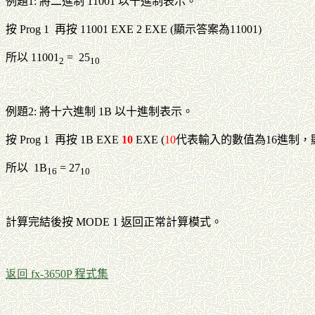
例題1: 將二進制 11001 以十進制表示。
按
Prog 1
再按 11001 EXE 2 EXE (顯示答案為11001)
所以 11001
= 25
2
10
例題2: 將十六進制 1B 以十進制表示。
按
Prog 1
再按 1B EXE
10
EXE (
10
代表輸入的數值為16進制，顯
所以 1B
= 27
16
10
計算完結後按 MODE 1 返回正常計算模式。
返回
fx-3650P 程式集