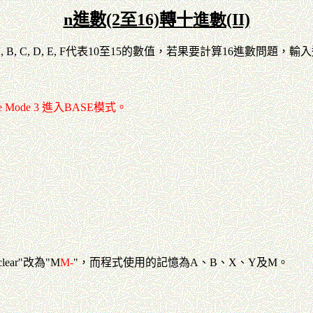
n
進數
(2至16)
轉十
進數(II)
, C, D, E, F代表10至15的數值，若果要計算16進數問題
ode 3 進入BASE模式。
ar"改為"M
M-
"，而程式使用的記憶為A、B、X、Y及M。