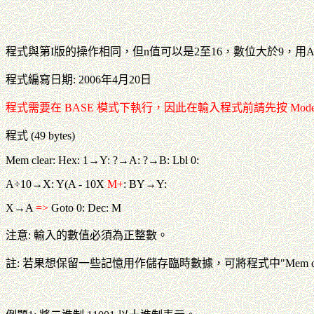
程式與第I版的操作相同，但n值可以是2至16，數位大於9，用A, B
程式編寫日期: 2006年4月20日
程式需要在 BASE 模式下執行，因此在輸入程式前請先按 Mode M
程式 (49 bytes)
Mem clear: Hex: 1→Y: ?→A: ?→B: Lbl 0:
A
÷10→X: Y(A - 10X
M+
: BY→Y:
X→A
=>
Goto 0: Dec: M
注意: 輸入的數值必須為正整數。
註: 若果想保留一些記憶用作儲存臨時數據，可將程式中"Mem cle