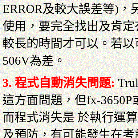
ERROR及較大誤差等)
使用，要完全找出及肯定
較長的時間才可以。若以可靠
506V為差。
3. 程式自動消失問題:
Tru
這方面問題，但fx-3650P
而程式消失是 於執行運
及預防，有可能發生在考