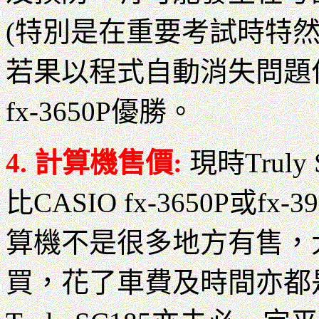
(特別是在重要考試時特
若果以程式自動消失問題作
fx-3650P優勝。
4. 計算機售價:
現時Truly
比CASIO fx-3650P或fx-
算機不是很多地方有售，
買，花了車費及時間亦都