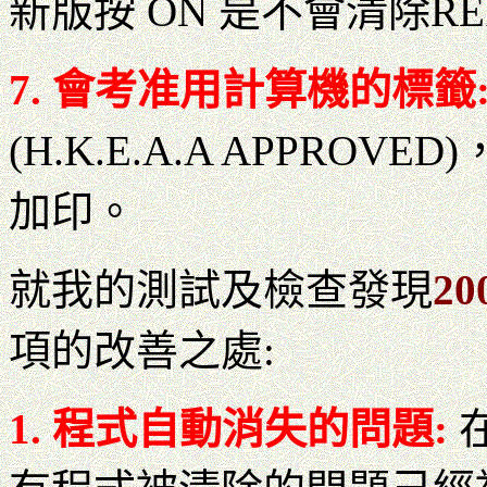
新版按 ON 是不會清除R
7
. 會考准用計算機的標籤
(H.K.E.A.A APPR
加印。
就我的測試及檢查發現
2
項的改善之處:
1. 程式自動消失的問題: