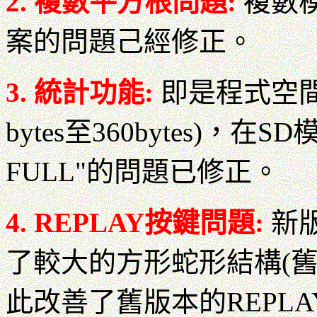
2. 複數平方根問題:
複數
案的問題己經修正。
3. 統計功能:
即是程式空間
bytes至360bytes)，
FULL"的問題已修正。
4. REPLAY按鍵問題:
新版
了較大的方形蛇形結構(
此改善了舊版本的REPL