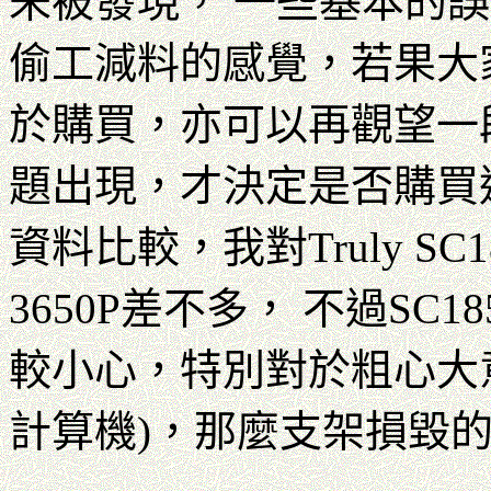
未被發現， 一些基本的
偷工減料的感覺，若果大
於購買，亦可以再觀望一
題出現，才決定是否購買
資料比較，我對Truly SC1
3650P差不多， 不過S
較小心，特別對於粗心大意
計算機)，那麼支架損毀