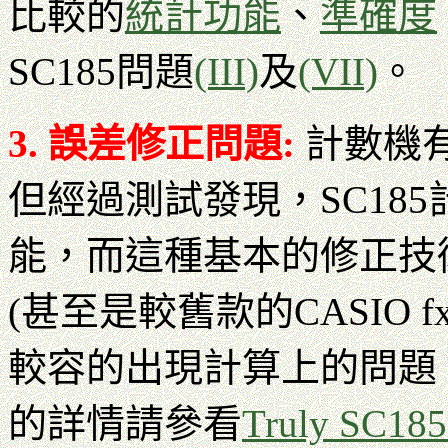
比較的
統計功能
、
準確度
SC185問題
(III)
及
(VII)
。
3. 誤差修正問題:
計數機
但經過測試發現，SC18
能，而這種基本的修正技
(甚至是較舊款的CASIO fx
較容的出現計算上的問題
的詳情請參看
Truly S