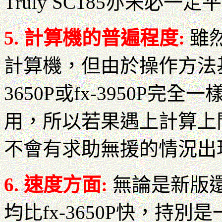
Truly SC185亦未必一定
5. 計算機的普遍程度:
雖然
計算機，但由於操作方法基本
3650P或fx-3950P完全
用，所以若果遇上計算上
不會有求助無援的情況出
6. 速度方面:
無論是新版還
均比fx-3650P快，持