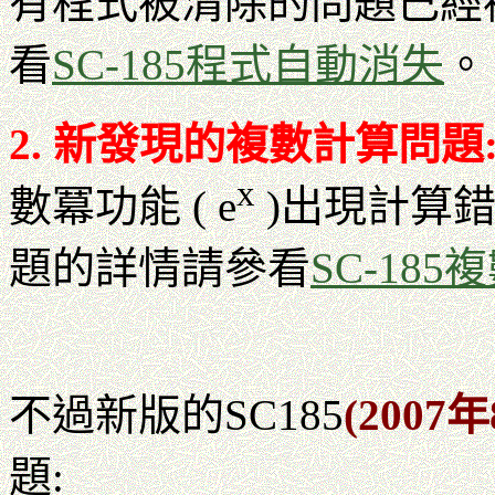
有程式被清除的問題己經
看
SC-185程式自動消失
。
2. 新發現的複數計算問題
x
數冪功能 ( e
)出現計算
題的詳情請參看
SC-18
不過新版的SC185
(2007年
題: