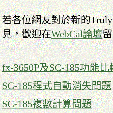
若各位網友對於新的Trul
見，歡迎在
WebCal論壇
留
fx-3650P及SC-185功能比
SC-185程式自動消失問題
SC-185複數計算問題