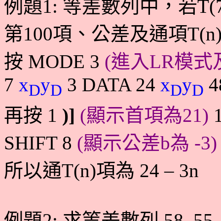
例題
1:
等差數列中，若
T(
第
100
項、公差及通項
T(n
按
MODE 3
(
進入LR模式
7
x
y
3 DATA 24
x
y
4
D
D
D
D
再按
1
)]
(
顯示首項為
21)
SHIFT 8
(
顯示公差b為
-3
所以通
T(n)
項為
24 – 3n
例題
2:
求等差數列
58, 55,