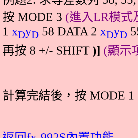
按
MODE 3
(
進入LR模式
1
x
y
58 DATA 2
x
y
5
D
D
D
D
再按
8 +/- SHIFT
)]
(
顯示
計
算完結後，按
MODE 
返回fx-992S內置功能