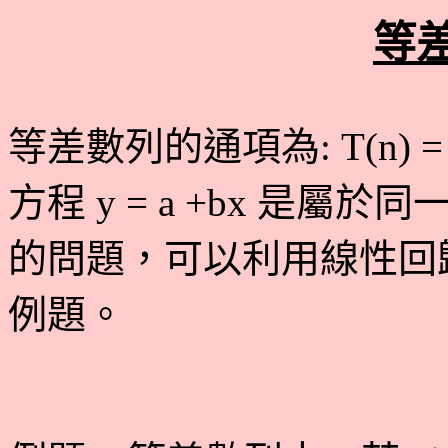
等
等差數列的通項為
: T(n) =
方程
y = a +bx
是屬於同
的問題，可以利用線性回
例題。